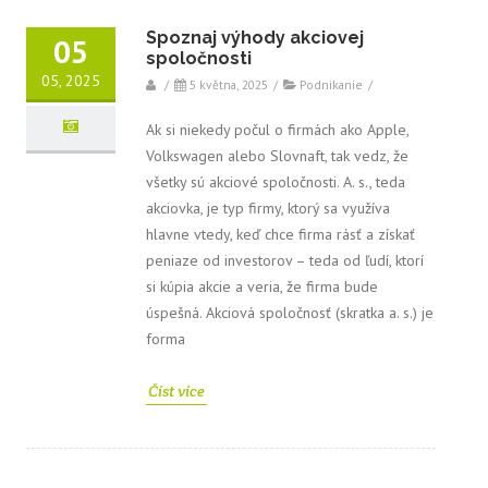
Spoznaj výhody akciovej
05
spoločnosti
05, 2025
/
5 května, 2025
/
Podnikanie
/
Ak si niekedy počul o firmách ako Apple,
Volkswagen alebo Slovnaft, tak vedz, že
všetky sú akciové spoločnosti. A. s., teda
akciovka, je typ firmy, ktorý sa využíva
hlavne vtedy, keď chce firma rásť a získať
peniaze od investorov – teda od ľudí, ktorí
si kúpia akcie a veria, že firma bude
úspešná. Akciová spoločnosť (skratka a. s.) je
forma
Číst více