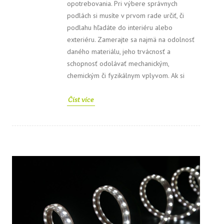
opotrebovania. Pri výbere správnych
podlách si musíte v prvom rade určiť, či
podlahu hľadáte do interiéru alebo
exteriéru. Zamerajte sa najmä na odolnosť
daného materiálu, jeho trvácnosť a
schopnosť odolávať mechanickým,
chemickým či fyzikálnym vplyvom. Ak si
Číst více