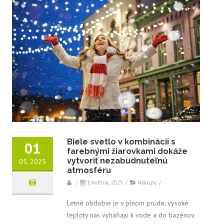
Biele svetlo v kombinácii s
01
farebnými žiarovkami dokáže
vytvoriť nezabudnuteľnú
05, 2025
atmosféru
/
1 května, 2025
/
Nákupy
/
Letné obdobie je v plnom prúde, vysoké
teploty nás vyháňajú k vode a do bazénov,