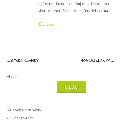
byť mimoriadne ukľudňujúca a funkciu má
skôr regeneračnú a relaxačnú. Relaxačná
Číst více
Post
←
STARŠÍ ČLÁNKY
NOVĚJŠÍ ČLÁNKY
→
navigation
Hledat
HLEDAT
Nejnovější příspěvky
Ukončenie sro