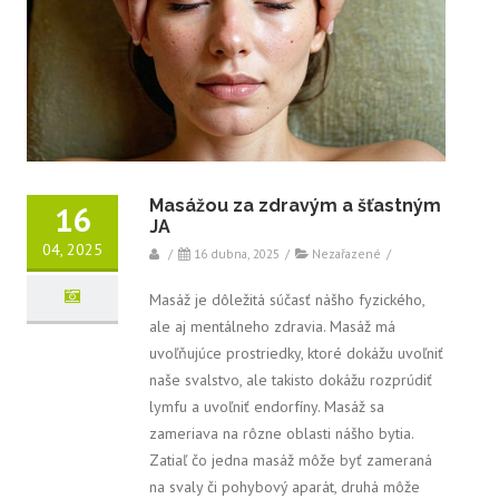
Masážou za zdravým a šťastným
16
JA
04, 2025
/
16 dubna, 2025
/
Nezařazené
/
Masáž je dôležitá súčasť nášho fyzického,
ale aj mentálneho zdravia. Masáž má
uvoľňujúce prostriedky, ktoré dokážu uvoľniť
naše svalstvo, ale takisto dokážu rozprúdiť
lymfu a uvoľniť endorfíny. Masáž sa
zameriava na rôzne oblasti nášho bytia.
Zatiaľ čo jedna masáž môže byť zameraná
na svaly či pohybový aparát, druhá môže