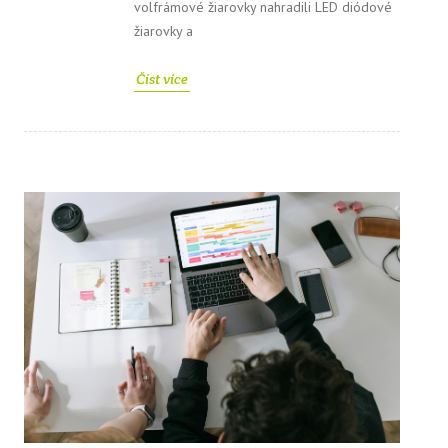
volfrámové žiarovky nahradili LED diódové
žiarovky a
Číst více