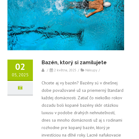
Bazén, ktorý si zamilujete
02
/
2 května, 2025
/
Nákupy
/
05, 2025
Chcete aj vy bazén? Bazény sú v dnešnej
dobe považované už sa priemerný štandard
každej domácnosti. Zatiaľ čo niekoľko rokov
dozadu boli kopané bazény skôr otázkou
luxusu v podobe drahých nehnuteľností,
dnes sa mnoho domácnosti už aj s rodinami
rozhodne pre kopaný bazén, ktorý je
investíciou na dlhé roky. Lacné nafukovacie