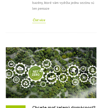
bazény, ktoré vám vydržia jednu sezónu sú
len peniaze
Číst více
Chcete mať zelenú domácnosť?