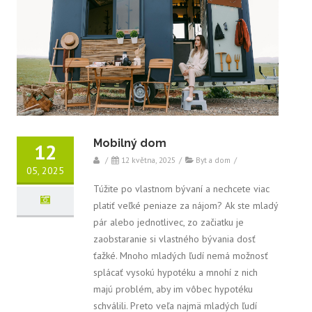
Mobilný dom
12
/
12 května, 2025
/
Byt a dom
/
05, 2025
Túžite po vlastnom bývaní a nechcete viac
platiť veľké peniaze za nájom? Ak ste mladý
pár alebo jednotlivec, zo začiatku je
zaobstaranie si vlastného bývania dosť
ťažké. Mnoho mladých ľudí nemá možnosť
splácať vysokú hypotéku a mnohí z nich
majú problém, aby im vôbec hypotéku
schválili. Preto veľa najmä mladých ľudí