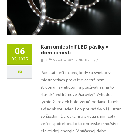
Kam umiestniť LED pásiky v
06
domácnosti
05, 2025
/
6 května, 2025
/
Nákupy
/
Pamätáte ešte dobu, kedy sa svietilo v
miestnostiach prevažne centrálnym
stropným svietidlom a používali sa na to
klasické volfrámové žiarovky? Výhodou
týchto žiaroviek bolo verné podanie farieb,
avšak ak ste uviedli do prevádzky váš luster
so šiestimi žiarovkami a svietili s ním celý
večer, spotrebovalo to obrovské množstvo
elektrickej energie. V súčasnej dobe