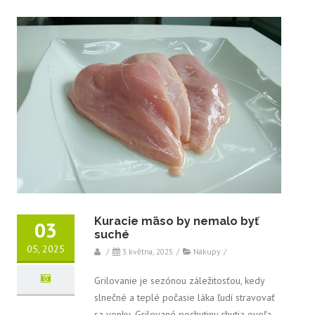
Kuracie mäso by nemalo byť
03
suché
05, 2025
/
3 května, 2025
/
Nákupy
/
Grilovanie je sezónou záležitosťou, kedy
slnečné a teplé počasie láka ľudí stravovať
sa vonku. Grilované pochutiny chutia oveľa