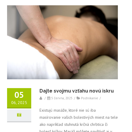
Dajte svojmu vzťahu novú iskru
05
/
5 června, 2025
/
Podnikanie
/
06, 2025
Existujú masáže, ktoré nie sú iba
masírovanie vašich bolestivých miest na tele
ako napríklad stuhnutá krčná chrbtica či
bolesť krížov. Masáž môžete navštíviť aj v