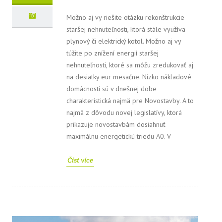
Možno aj vy riešite otázku rekonštrukcie
staršej nehnuteľnosti, ktorá stále využíva
plynový či elektrický kotol. Možno aj vy
túžite po znížení energií staršej
nehnuteľnosti, ktoré sa môžu zredukovať aj
na desiatky eur mesačne. Nízko nákladové
domácnosti sú v dnešnej dobe
charakteristická najmä pre Novostavby. A to
najmä z dôvodu novej legislatívy, ktorá
prikazuje novostavbám dosiahnuť
maximálnu energetickú triedu A0. V
Číst více