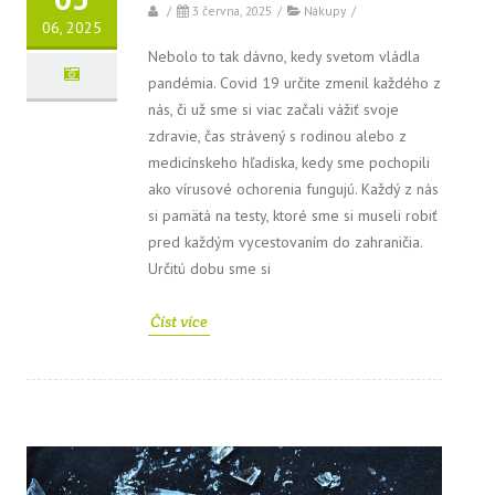
/
3 června, 2025
/
Nákupy
/
06, 2025
Nebolo to tak dávno, kedy svetom vládla
pandémia. Covid 19 určite zmenil každého z
nás, či už sme si viac začali vážiť svoje
zdravie, čas strávený s rodinou alebo z
medicínskeho hľadiska, kedy sme pochopili
ako vírusové ochorenia fungujú. Každý z nás
si pamätá na testy, ktoré sme si museli robiť
pred každým vycestovaním do zahraničia.
Určitú dobu sme si
Číst více