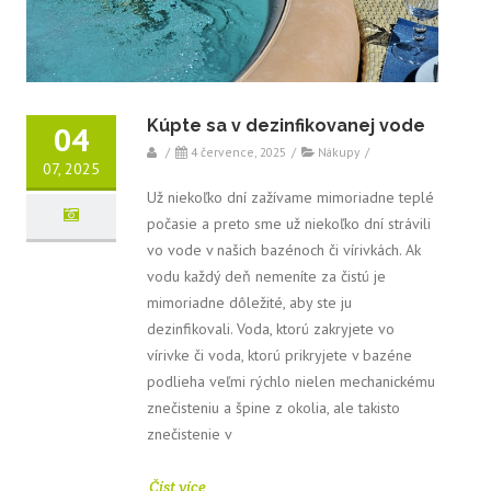
Kúpte sa v dezinfikovanej vode
04
/
4 července, 2025
/
Nákupy
/
07, 2025
Už niekoľko dní zažívame mimoriadne teplé
počasie a preto sme už niekoľko dní strávili
vo vode v našich bazénoch či vírivkách. Ak
vodu každý deň nemeníte za čistú je
mimoriadne dôležité, aby ste ju
dezinfikovali. Voda, ktorú zakryjete vo
vírivke či voda, ktorú prikryjete v bazéne
podlieha veľmi rýchlo nielen mechanickému
znečisteniu a špine z okolia, ale takisto
znečistenie v
Číst více