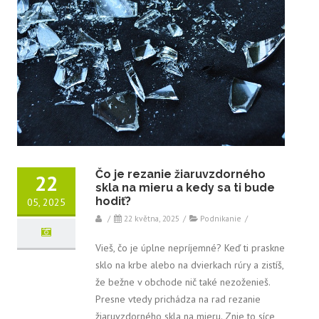
Čo je rezanie žiaruvzdorného
22
skla na mieru a kedy sa ti bude
hodiť?
05, 2025
/
22 května, 2025
/
Podnikanie
/
Vieš, čo je úplne nepríjemné? Keď ti praskne
sklo na krbe alebo na dvierkach rúry a zistíš,
že bežne v obchode nič také nezoženieš.
Presne vtedy prichádza na rad rezanie
žiaruvzdorného skla na mieru. Znie to síce