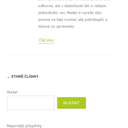
odborne, ale v skutočnosti ide o celkom
jednoduchú vec. Niekto ti vyreže sklo
presne na taký rozmer, aký potrebuješ, a
hlavne zo správneho
Číst více
Post
←
STARŠÍ ČLÁNKY
navigation
Hledat
HLEDAT
Nejnovější příspěvky