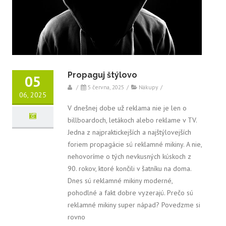
Propaguj štýlovo
05
/
5 června, 2025
/
Nákupy
/
06, 2025
V dnešnej dobe už reklama nie je len o
billboardoch, letákoch alebo reklame v TV.
Jedna z najpraktickejších a najštýlovejších
foriem propagácie sú reklamné mikiny. A nie,
nehovoríme o tých nevkusných kúskoch z
90. rokov, ktoré končili v šatníku na doma.
Dnes sú reklamné mikiny moderné,
pohodlné a fakt dobre vyzerajú. Prečo sú
reklamné mikiny super nápad? Povedzme si
rovno