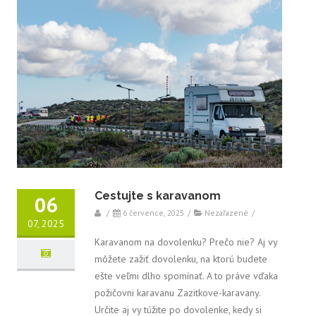
Cestujte s karavanom
06
/
6 července, 2025
/
Nezařazené
/
07, 2025
Karavanom na dovolenku? Prečo nie? Aj vy
môžete zažiť dovolenku, na ktorú budete
ešte veľmi dlho spomínať. A to práve vďaka
požičovni karavanu Zazitkove-karavany.
Určite aj vy túžite po dovolenke, kedy si