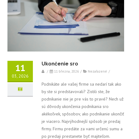
Ukončenie sro
11
/
11 března, 2026
/
Nezařazené
/
03, 2026
Podnikáte ale vašej firme sa nedarí tak ako
by ste si predstavovali? Zistili ste, že
podnikanie nie je pre vás to pravé? Nech už
sú dôvody ukončenia podnikania sro
akékoľvek, spôsobov, ako podnikanie ukončiť
je viacero. Najvýhodnejší spôsob je predaj
firmy. Firmu predáte za vami určenú sumu a
po predaji prestanete byť majiteľom.