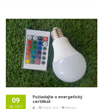
Požiadajte o energetický
09
certifikát
08, 2025
/
9 srpna, 2025
/
Nákupy
/