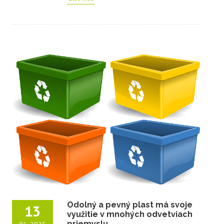
Odolný a pevný plast má svoje
13
využitie v mnohých odvetviach
priemyslu