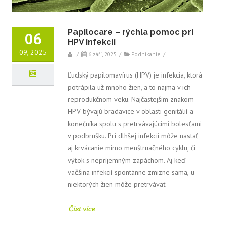
Papilocare – rýchla pomoc pri
06
HPV infekcii
09, 2025
/
6 září, 2025
/
Podnikanie
/
Ľudský papilomavírus (HPV) je infekcia, ktorá
potrápila už mnoho žien, a to najmä v ich
reprodukčnom veku. Najčastejším znakom
HPV bývajú bradavice v oblasti genitálií a
konečníka spolu s pretrvávajúcimi bolesťami
v podbrušku. Pri dlhšej infekcii môže nastať
aj krvácanie mimo menštruačného cyklu, či
výtok s nepríjemným zapáchom. Aj keď
väčšina infekcií spontánne zmizne sama, u
niektorých žien môže pretrvávať
Číst více