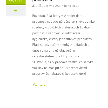
06, 2025
/
13 června, 2025
/
Nákupy
/
Rozhodnúť sa, ktorým z paliet dáte
prednosť, nebude náročné, ak si uvedomíte
rozdiely v použitých materiáloch, kvalite,
pevnosti, skladovaní či udržiavaní
hygienickej čistoty jednotlivých produktov.
Plast sa osvedčil v mnohých ohľadoch a
dnes sa na trhu už objavujú aj
recyklovateľné produkty. PK Group
SLOVAKIA, s.r.o. predáva všetko, čo sa týka
vozíkov na manipuláciu s prepravkami,
prepravných obalov či koliesok, ktoré
Číst více