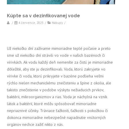
Kúpte sa v dezinfikovanej vode
/
4 července, 2025
/
Nákupy
/
Už niekoľko dní zažívame mimoriadne teplé počasie a preto
sme už niekoľko dní strávili vo vode v našich bazénoch či
vírivkách. Ak vodu každý deň nemeníte za čistú je mimoriadne
dôležité, aby ste ju dezinfikovali. Voda, ktorú zakryjete vo
vírivke či voda, ktorú prikryjete v bazéne podlieha veľmi
rýchlo nielen mechanickému znečisteniu a špine z okolia, ale
takisto znečistenie v podobe výskytu nežiaducich prvkov,
baktérii, mikroorganizmov a rias. Voda je náchylná na vznik
látok a baktérií, ktoré môžu spôsobovať mimoriadne
nepriaznivé účinky. Tráviace ťažkosti, ťažkosti s pokožkou či
dokonca mimoriadne nebezpečné napadnutie vnútorných
orgánov nechce zažiť nikto z nás.