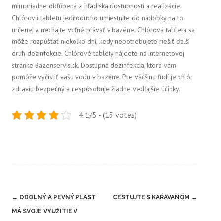
mimoriadne obľúbená z hľadiska dostupnosti a realizácie.
Chlórovú tabletu jednoducho umiestnite do nádobky na to
určenej a nechajte voľné plávať v bazéne. Chlórová tableta sa
môže rozpúšťať niekoľko dní, kedy nepotrebujete riešiť ďalší
druh dezinfekcie.
Chlórové tablety nájdete na internetovej
stránke Bazenservis.sk. Dostupná dezinfekcia, ktorá vám
pomôže vyčistiť vašu vodu v bazéne. Pre väčšinu ľudí je chlór
zdraviu bezpečný a nespôsobuje žiadne vedľajšie účinky.
4.1/5 - (15 votes)
Post
←
ODOLNÝ A PEVNÝ PLAST
CESTUJTE S KARAVANOM
→
navigation
MÁ SVOJE VYUŽITIE V