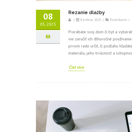
Rezanie dlažby
08
/
8 května, 2025
/
Podnikanie
/
05, 2025
Prerábate svoj dom či byt a vyberá
vie zaručiť ich dlhoročné používani
prvom rade určiť, či podlahu hľadát
materiálu, jeho trvácnosť a schopn
Číst více