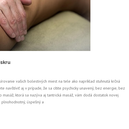
iskru
sírovanie vašich bolestivých miest na tele ako napríklad stuhnutá krčná
te navštíviť aj v prípade, že sa cítite psychicky unavený, bez energie, bez
áto masáž, ktorá sa nazýva aj tantrická masáž, vám dodá dostatok novej
re plnohodnotný, úspešný a