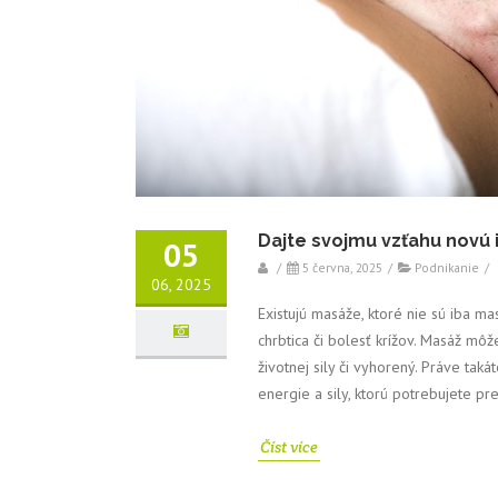
Dajte svojmu vzťahu novú 
05
/
5 června, 2025
/
Podnikanie
/
06, 2025
Existujú masáže, ktoré nie sú iba ma
chrbtica či bolesť krížov. Masáž môže
životnej sily či vyhorený. Práve tak
energie a sily, ktorú potrebujete p
Číst více