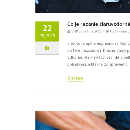
Čo je rezanie žiaruvzdorné
22
/
22 května, 2025
/
Podnikanie
/
05, 2025
Vieš, čo je úplne nepríjemné? Keď ti
nič také nezoženieš. Presne vtedy p
odborne, ale v skutočnosti ide o ce
potrebuješ, a hlavne zo správneho
Číst více