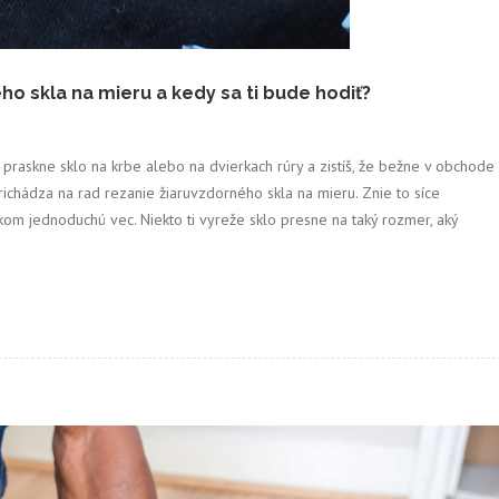
ho skla na mieru a kedy sa ti bude hodiť?
 praskne sklo na krbe alebo na dvierkach rúry a zistíš, že bežne v obchode
richádza na rad rezanie žiaruvzdorného skla na mieru. Znie to síce
lkom jednoduchú vec. Niekto ti vyreže sklo presne na taký rozmer, aký