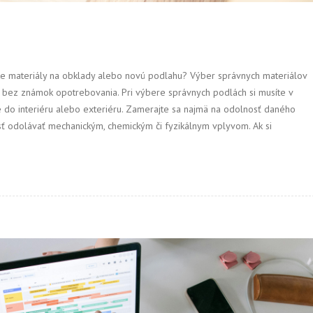
te materiály na obklady alebo novú podlahu? Výber správnych materiálov
e bez známok opotrebovania. Pri výbere správnych podlách si musíte v
e do interiéru alebo exteriéru. Zamerajte sa najmä na odolnosť daného
osť odolávať mechanickým, chemickým či fyzikálnym vplyvom. Ak si