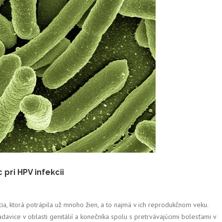
pri HPV infekcii
ia, ktorá potrápila už mnoho žien, a to najmä v ich reprodukčnom veku.
avice v oblasti genitálií a konečníka spolu s pretrvávajúcimi bolesťami v