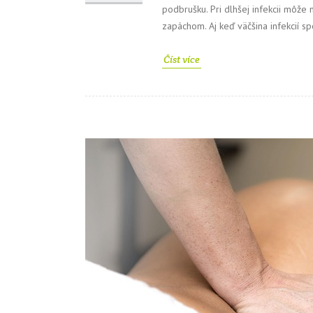
podbrušku. Pri dlhšej infekcii môže
zapáchom. Aj keď väčšina infekcií s
Číst více