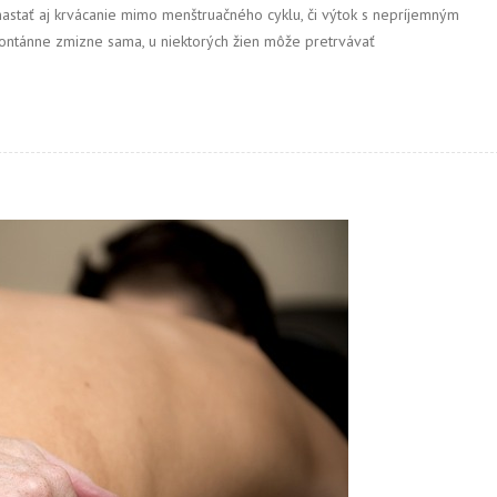
 nastať aj krvácanie mimo menštruačného cyklu, či výtok s nepríjemným
pontánne zmizne sama, u niektorých žien môže pretrvávať