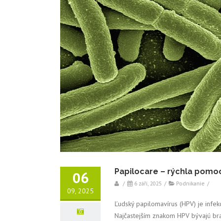
Papilocare – rýchla pomoc 
06
/
6 září, 2025
/
Podnikanie
/
09, 2025
Ľudský papilomavírus (HPV) je infekc
Najčastejším znakom HPV bývajú brad