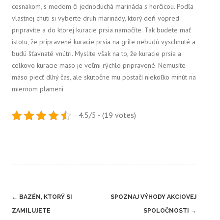
cesnakom, s medom či jednoduchá marináda s horčicou. Podľa
vlastnej chuti si vyberte druh marinády, ktorý deň vopred
pripravíte a do ktorej kuracie prsia namočíte. Tak budete mať
istotu, že pripravené kuracie prsia na grile nebudú vyschnuté a
budú šťavnaté vnútri. Myslite však na to, že kuracie prsia a
celkovo kuracie mäso je veľmi rýchlo pripravené. Nemusíte
mäso piecť dlhý čas, ale skutočne mu postačí niekoľko minút na
miernom plameni.
4.5/5 - (19 votes)
Post
←
BAZÉN, KTORÝ SI
SPOZNAJ VÝHODY AKCIOVEJ
navigation
ZAMILUJETE
SPOLOČNOSTI
→