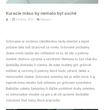
Kuracie mäso by nemalo byť suché
/
3 května, 2025
/
Nákupy
/
Grilovanie je sezónou záležitosťou, kedy slnečné a teplé
počasie láka ľudí stravovať sa vonku. Grilované pochutiny
chutia oveľa lepšie ale vzhľadom na to, že ide o pokrmy
mastné, chuťovo výrazné a nezdravé. Nemusia to byť však iba
špekačky, klobásky či slanina. Ak máte kvalitný gril, grilovať
môžete aj suroviny či pokrmy, ktoré budú zdravé, ľahké a
mimoriadne chutné. Grilovaná zelenina nie je ničím nová. A aj
napriek tomu mnoho ľudí zeleninu pri grilovaní vynecháva.
Baklažán, cuketa, šampióny či ďalšie podobné druhy zeleniny
sú mimoriadne vhodné na gril a ak ich správne dochutíte
zvýraznia chuť mäsa, ktoré pripravíte.