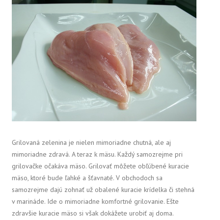
Grilovaná zelenina je nielen mimoriadne chutná, ale aj
mimoriadne zdravá. A teraz k mäsu. Každý samozrejme pri
grilovačke očakáva mäso. Grilovať môžete obľúbené kuracie
mäso, ktoré bude ľahké a šťavnaté. V obchodoch sa
samozrejme dajú zohnať už obalené kuracie krídelka či stehná
v marináde. Ide o mimoriadne komfortné grilovanie. Ešte
zdravšie kuracie mäso si však dokážete urobiť aj doma.