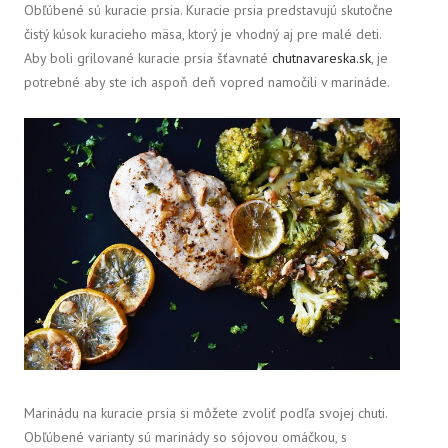
Obľúbené sú kuracie prsia. Kuracie prsia predstavujú skutočne
čistý kúsok kuracieho mäsa, ktorý je vhodný aj pre malé deti.
Aby boli grilované kuracie prsia šťavnaté
chutnavareska.sk
, je
potrebné aby ste ich aspoň deň vopred namočili v marináde.
Marinádu na kuracie prsia si môžete zvoliť podľa svojej chuti.
Obľúbené varianty sú marinády so sójovou omáčkou, s