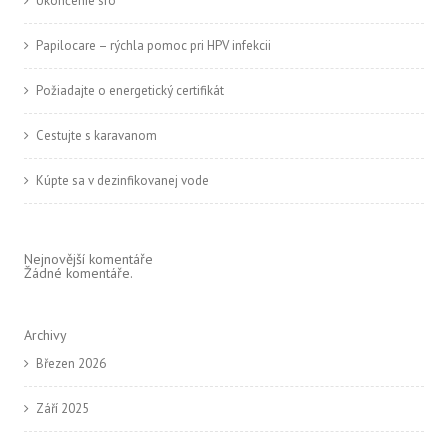
Ukončenie sro
Papilocare – rýchla pomoc pri HPV infekcii
Požiadajte o energetický certifikát
Cestujte s karavanom
Kúpte sa v dezinfikovanej vode
Nejnovější komentáře
Žádné komentáře.
Archivy
Březen 2026
Září 2025