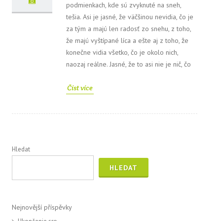
podmienkach, kde sú zvyknuté na sneh,
tešia. Asi je jasné, že väčšinou nevidia, čo je
za tým a majú len radosť zo snehu, z toho,
že majú vyštípané líca a ešte aj z toho, že
konečne vidia všetko, čo je okolo nich,
naozaj reálne. Jasné, že to asi nie je nič, čo
Číst více
Hledat
HLEDAT
Nejnovější příspěvky