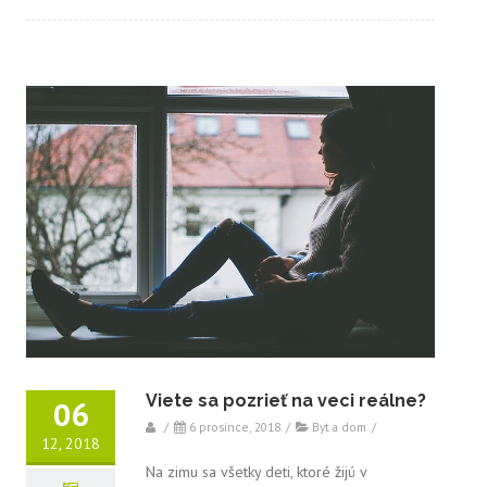
Viete sa pozrieť na veci reálne?
06
/
6 prosince, 2018
/
Byt a dom
/
12, 2018
Na zimu sa všetky deti, ktoré žijú v