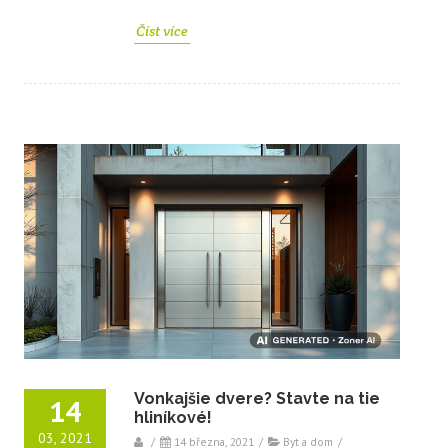
Číst více
Vonkajšie dvere? Stavte na tie
14
hliníkové!
03, 2021
/
14 března, 2021
/
Byt a dom
/