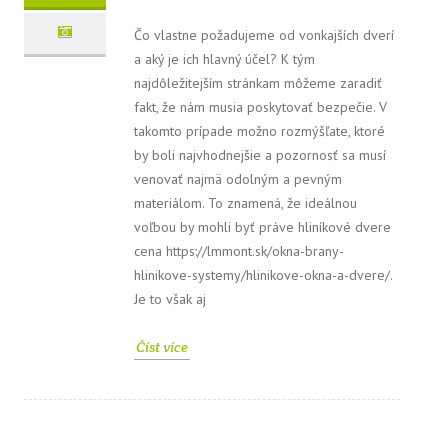
Čo vlastne požadujeme od vonkajších dverí
a aký je ich hlavný účel? K tým
najdôležitejším stránkam môžeme zaradiť
fakt, že nám musia poskytovať bezpečie. V
takomto prípade možno rozmýšľate, ktoré
by boli najvhodnejšie a pozornosť sa musí
venovať najmä odolným a pevným
materiálom. To znamená, že ideálnou
voľbou by mohli byť práve hliníkové dvere
cena https://lmmont.sk/okna-brany-
hlinikove-systemy/hlinikove-okna-a-dvere/.
Je to však aj
Číst více