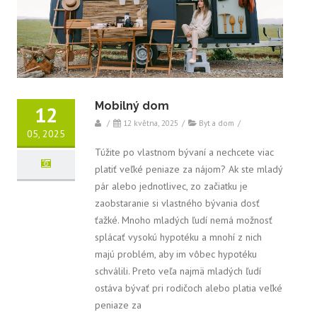
Mobilný dom
12
/
12 května, 2025
/
Byt a dom
/
05, 2025
Túžite po vlastnom bývaní a nechcete viac
platiť veľké peniaze za nájom? Ak ste mladý
pár alebo jednotlivec, zo začiatku je
zaobstaranie si vlastného bývania dosť
ťažké. Mnoho mladých ľudí nemá možnosť
splácať vysokú hypotéku a mnohí z nich
majú problém, aby im vôbec hypotéku
schválili. Preto veľa najmä mladých ľudí
ostáva bývať pri rodičoch alebo platia veľké
peniaze za