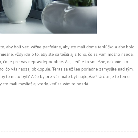
, aby boli veci vážne perfektné, aby ste mali doma teplúčko a aby bolo
miešne, vždy ide o to, aby ste sa tešili aj z toho, čo sa vám možno nzedá.
o, čo je pre vás nepravdepodobné. A aj keď je to smiešne, nakoniec to
ho, čo vás naozaj obklopuje. Teraz sa už len poriadne zamyslite nad tým,
čo by to malo byť? A čo by pre vás malo byť najlepšie? Určite je to len o
y ste mali myslieť aj vtedy, keď sa vám to nezdá.