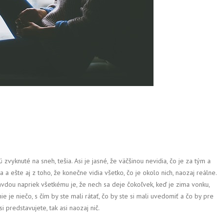
 zvyknuté na sneh, tešia. Asi je jasné, že väčšinou nevidia, čo je za tým a
a a ešte aj z toho, že konečne vidia všetko, čo je okolo nich, naozaj reálne.
e pravdou napriek všetkému je, že nech sa deje čokoľvek, keď je zima vonku,
ie je niečo, s čím by ste mali rátať, čo by ste si mali uvedomiť a čo by pre
i predstavujete, tak asi naozaj nič.