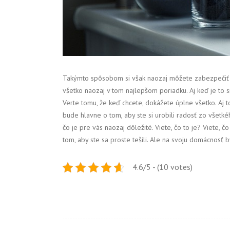
Takýmto spôsobom si však naozaj môžete zabezpečiť to
všetko naozaj v tom najlepšom poriadku. Aj keď je to s
Verte tomu, že keď chcete, dokážete úplne všetko. Aj t
bude hlavne o tom, aby ste si urobili radosť zo všetké
čo je pre vás naozaj dôležité. Viete, čo to je? Viete, 
tom, aby ste sa proste tešili. Ale na svoju domácnosť b
4.6/5 - (10 votes)