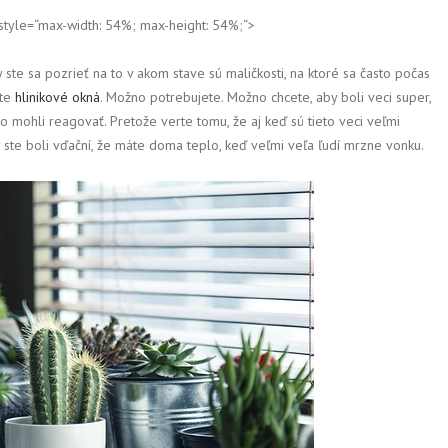
yle=“max-width: 54%; max-height: 54%;“>
ste sa pozrieť na to v akom stave sú maličkosti, na ktoré sa často počas
ete
hlinikové okná
. Možno potrebujete. Možno chcete, aby boli veci super,
tko mohli reagovať. Pretože verte tomu, že aj keď sú tieto veci veľmi
 ste boli vďační, že máte doma teplo, keď veľmi veľa ľudí mrzne vonku.