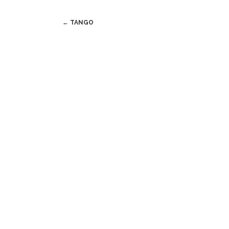
Post
←
TANGO
navigation