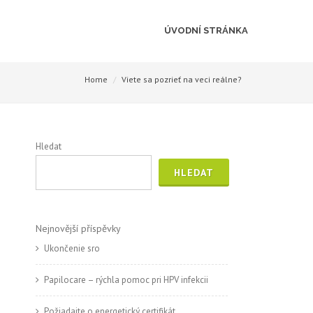
ÚVODNÍ STRÁNKA
Home
Viete sa pozrieť na veci reálne?
Hledat
HLEDAT
Nejnovější příspěvky
Ukončenie sro
Papilocare – rýchla pomoc pri HPV infekcii
Požiadajte o energetický certifikát