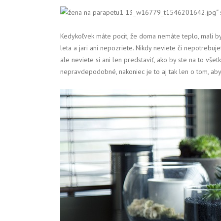
1 13_w16779_t1546201642.jpg“ st
Kedykoľvek máte pocit, že doma nemáte teplo, mali by 
leta a jari ani nepozriete. Nikdy neviete či nepotrebuj
ale neviete si ani len predstaviť, ako by ste na to vše
nepravdepodobné, nakoniec je to aj tak len o tom, aby