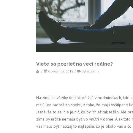
Viete sa pozrieť na veci reálne?
/
6 prosince, 2018
/
Byt a dom
/
Na zimu sa všetky deti, ktoré žijú v podmienkach, kde sú
majú len radosť zo snehu, z toho, že majú vyštípané líc
Jasné, že to asi nie je nič, čo by ich až tak tešilo. Al
zima by určite nemala byť vo vnútri v dome. A ak toto n
vás malo byť naozaj to najlepšie, čo je okolo vás a čo s