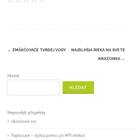
Post
←
ZMÄKČOVAČE TVRDEJ VODY
NAJDLHŠIA RIEKA NA SVETE
navigation
AMAZONKA
→
Hledat
HLEDAT
Nejnovější příspěvky
Ukončenie sro
Papilocare – rýchla pomoc pri HPV infekcii