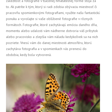
záležitosť a fotografie v tlačenej hmatateľnej forme stoja za
to. Ak patríte k tým, ktorý si radi zdobia obývaciu miestnosť či
pracovňu spomienkovými fotografiami, využite našu fantastickú
ponuku a vyvolajte si vaše obľúbené fotografie v rôznych
formátoch. Fotografie, ktoré zachytávajú emóciu daného dňa,
momentu alebo udalosti vám nádherne dotvoria váš príbytok
alebo pracovisko a zlepšia vám náladu kedykoľvek sa na nich
pozriete. Vnesú vám do danej miestnosti atmosféru, ktorú
zachytáva fotografia a v spomienkach vás prenesú do
obdobia, kedy bola vytvorená.