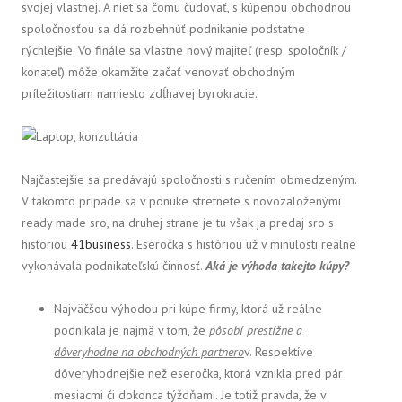
svojej vlastnej. A niet sa čomu čudovať, s kúpenou obchodnou
spoločnosťou sa dá rozbehnúť podnikanie podstatne
rýchlejšie. Vo finále sa vlastne nový majiteľ (resp. spoločník /
konateľ) môže okamžite začať venovať obchodným
príležitostiam namiesto zdĺhavej byrokracie.
Najčastejšie sa predávajú spoločnosti s ručením obmedzeným.
V takomto prípade sa v ponuke stretnete s novozaloženými
ready made sro, na druhej strane je tu však ja predaj sro s
historiou
41business
. Eseročka s históriou už v minulosti reálne
vykonávala podnikateľskú činnosť.
Aká je výhoda takejto kúpy?
Najväčšou výhodou pri kúpe firmy, ktorá už reálne
podnikala je najmä v tom, že
pôsobí prestížne a
dôveryhodne na obchodných partnero
v. Respektíve
dôveryhodnejšie než eseročka, ktorá vznikla pred pár
mesiacmi či dokonca týždňami. Je totiž pravda, že v