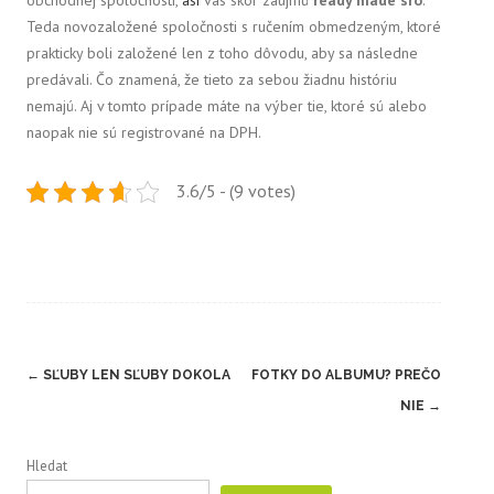
obchodnej spoločnosti,
asi
vás skôr zaujmú
ready made sro
.
Teda novozaložené spoločnosti s ručením obmedzeným, ktoré
prakticky boli založené len z toho dôvodu, aby sa následne
predávali. Čo znamená, že tieto za sebou žiadnu históriu
nemajú. Aj v tomto prípade máte na výber tie, ktoré sú alebo
naopak nie sú registrované na DPH.
3.6/5 - (9 votes)
Post
←
SĽUBY LEN SĽUBY DOKOLA
FOTKY DO ALBUMU? PREČO
navigation
NIE
→
Hledat