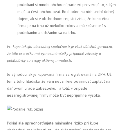
podnikaní si mnohí obchodní partneri preverejú to, s kým
majú tú česť obchodovať. Rozhodne na nich urobí dobrý
dojem, ak si v obchodnom registri zistia, že konkrétna
firma je na trhu už niekoľko rokov a má skúsenosť s
podnikaním a udržaním sa na trhu.
Pri kúpe takejto obchodnej spoločnosti je však dôležitá garancia,
že táto eseročka má vymazané všetky prípadné záväzky a
pohľadávky zo svojej aktívnej minulosti.
Je výhodou, ak je kupovaná firma
zaregistrovaná na DPH
. Už
len z toho hľadiska, že vám nevznikne povinnosť zaplatiť na
daňovom úrade zábezpeku. Tá totiž v prípade
nezaregistrovanej firmy môže byť nepríjemne vysoká.
Pokiaľ ale uprednostňujete minimálne riziko pri kúpe