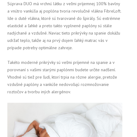
Súprava DUO má vrchnú látku z veľmi príjemnej 100% bavlny
a vnútro vankúša aj poplóna tvoria revolučné vlákna FibreLoft.
Ide o duté vlákna, ktoré sú tvarované do špirály. Sú extrémne
elastické a ľahké a preto takto vyplnené paplóny sú stále
nadýchané a vzdušné. Naviac tieto prikrývky na spanie dokážu
udržať teplo, takže aj na prvý dojem ľahký matrac vás v
prípade potreby optimálne zahreje.
Takéto moderné prikrývky sú veľmi príjemné na spanie a v
porovnaní s vašimi starými paplónmi budete určite nadšení.
Vhodné sú tiež pre ľudí, ktorí trpia na rôzne alergie, pretože
vzdušné paplóny a vankúše nedovoľujú rozmnožovanie
roztočov a tvorbu iných alergénov.