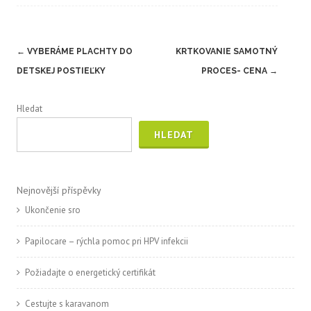
Post
←
VYBERÁME PLACHTY DO
KRTKOVANIE SAMOTNÝ
navigation
DETSKEJ POSTIEĽKY
PROCES- CENA
→
Hledat
HLEDAT
Nejnovější příspěvky
Ukončenie sro
Papilocare – rýchla pomoc pri HPV infekcii
Požiadajte o energetický certifikát
Cestujte s karavanom