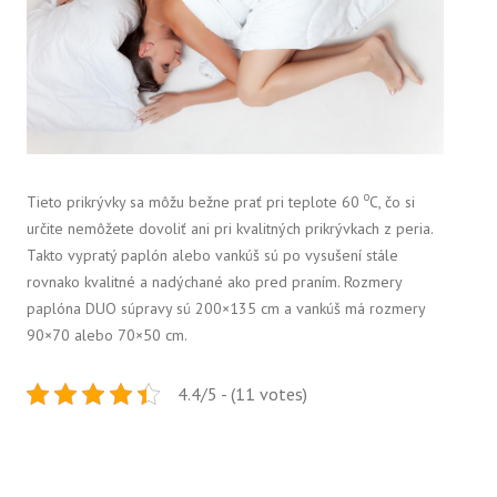
o
Tieto prikrývky sa môžu bežne prať pri teplote 60
C, čo si
určite nemôžete dovoliť ani pri kvalitných prikrývkach z peria.
Takto vypratý paplón alebo vankúš sú po vysušení stále
rovnako kvalitné a nadýchané ako pred praním. Rozmery
paplóna DUO súpravy sú 200×135 cm a vankúš má rozmery
90×70 alebo 70×50 cm.
4.4/5 - (11 votes)