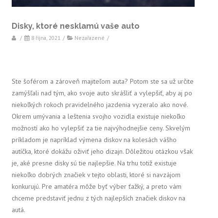
Disky, ktoré nesklamú vaše auto
/
8 října, 2021
/
Nezařazené
/
Ste šoférom a zároveň majiteľom auta? Potom ste sa už určite
zamýšľali nad tým, ako svoje auto skrášliť a vylepšiť, aby aj po
niekoľkých rokoch pravidelného jazdenia vyzeralo ako nové.
Okrem umývania a leštenia svojho vozidla existuje niekoľko
možností ako ho vylepšiť za tie najvýhodnejšie ceny. Skvelým
príkladom je napríklad výmena diskov na kolesách vášho
autíčka, ktoré dokážu oživiť jeho dizajn. Dôležitou otázkou však
je, aké presne disky sú tie najlepšie. Na trhu totiž existuje
niekoľko dobrých značiek v tejto oblasti, ktoré si navzájom
konkurujú. Pre amatéra môže byť výber ťažký, a preto vám
chceme predstaviť jednu z tých najlepších značiek diskov na
autá.