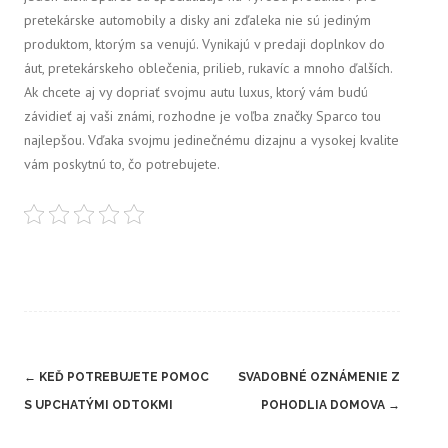
pretekárske automobily a disky ani zďaleka nie sú jediným
produktom, ktorým sa venujú. Vynikajú v predaji doplnkov do
áut, pretekárskeho oblečenia, prilieb, rukavíc a mnoho ďalších.
Ak chcete aj vy dopriať svojmu autu luxus, ktorý vám budú
závidieť aj vaši známi, rozhodne je voľba značky Sparco tou
najlepšou. Vďaka svojmu jedinečnému dizajnu a vysokej kvalite
vám poskytnú to, čo potrebujete.
Post
←
KEĎ POTREBUJETE POMOC
SVADOBNÉ OZNÁMENIE Z
navigation
S UPCHATÝMI ODTOKMI
POHODLIA DOMOVA
→