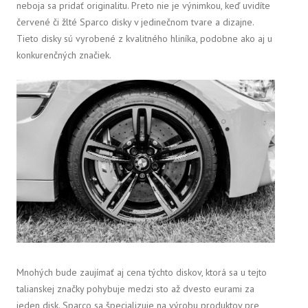
neboja sa pridať originalitu. Preto nie je výnimkou, keď uvidíte
červené či žlté Sparco disky v jedinečnom tvare a dizajne.
Tieto disky sú vyrobené z kvalitného hliníka, podobne ako aj u
konkurenčných značiek.
Mnohých bude zaujímať aj cena týchto diskov, ktorá sa u tejto
talianskej značky pohybuje medzi sto až dvesto eurami za
jeden disk.
Sparco sa špecializuje na výrobu produktov pre