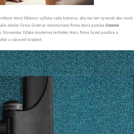
níkom, ktorý hĺbkovo vyčistia vaše koberce, aby nie len vyzerali ako nové,
vaše okolie. Firma Grant je renomovaná firma, ktorá ponúka
čistenie
 Slovenska. Vďaka modernej technike, ktorú firma Grant používa a
chle a zároveň kvalitné.