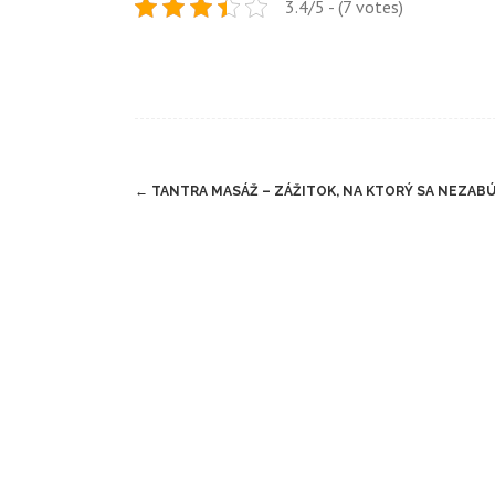
3.4/5 - (7 votes)
Post
←
TANTRA MASÁŽ – ZÁŽITOK, NA KTORÝ SA NEZABÚ
navigation