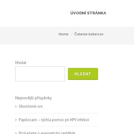
ÚVODNÍ STRÁNKA
Home
Čistenie kobercov
Hledat
HLEDAT
Nejnovější příspěvky
Ukončenie sro
Papilocare – rýchla pomoc pri HPV infekcii
Požiadajte o energetický certifikát