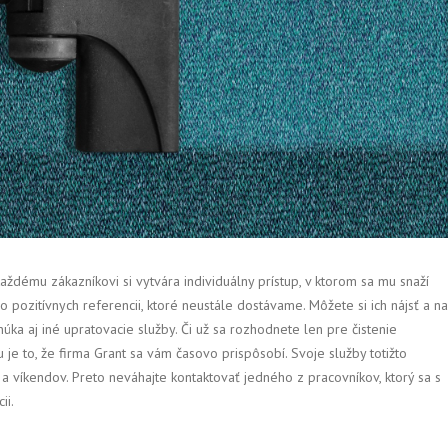
každému zákazníkovi si vytvára individuálny prístup, v ktorom sa mu snaží
o pozitívnych referencii, ktoré neustále dostávame. Môžete si ich nájsť a na
úka aj iné upratovacie služby. Či už sa rozhodnete len pre čistenie
 je to, že firma Grant sa vám časovo prispôsobí. Svoje služby totižto
a víkendov. Preto neváhajte kontaktovať jedného z pracovníkov, ktorý sa s
ii.