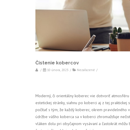
Čistenie kobercov
/
10 února, 2023
/
Nezařazené
/
Moderný, či orientálny koberec vie dotvoriť atmosféru
estetickej stránky, siahnu po koberci aj z tej praktic
počítať s tým, že každý koberec, okrem pravidelného vy
údržbe vášho koberca sa v koberci zhromažďuje nečistot
vláken dolu pri obyčajnom vysávaní a častokrát môžu b