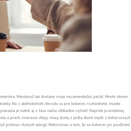
 interiéru. Miestnosť tak dostane svoju nezameniteľnú pečať. Mnohí okrem
kej stránky. No z akéhokoľvek dôvodu sa pre koberec rozhodnete, musíte
sávania je nutné aj z času načas dôkladne vyčistiť. Napriek pravidelnej
a a prach, zvieracie chlpy, vlasy, kúsky z jedla, ktoré nejdú z kobercových
yť príčinou rôznych alergií. Nehovoriac o tom, že sa koberec pri používaní