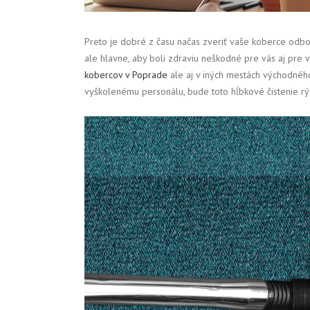
Preto je dobré z času načas zveriť vaše koberce odbor
ale hlavne, aby boli zdraviu neškodné pre vás aj pre 
kobercov v Poprade
ale aj v iných mestách východného
vyškolenému personálu, bude toto hĺbkové čistenie rý