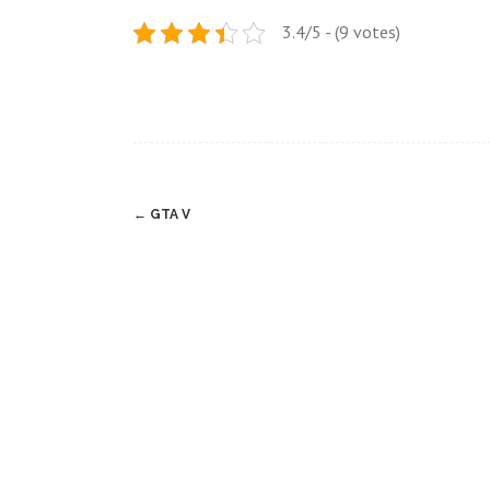
3.4/5 - (9 votes)
Post
←
GTA V
navigation