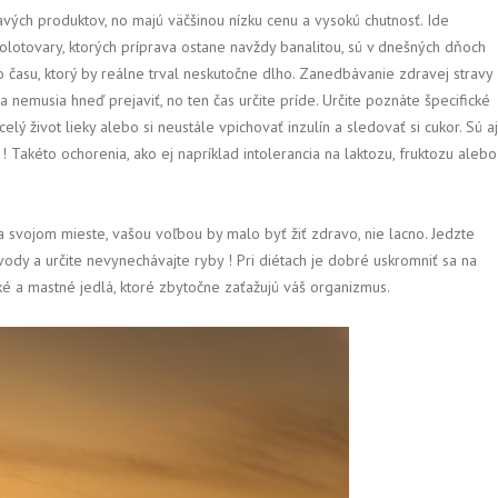
h produktov, no majú väčšinou nízku cenu a vysokú chutnosť. Ide
Polotovary, ktorých príprava ostane navždy banalitou, sú v dnešných dňoch
o času, ktorý by reálne trval neskutočne dlho. Zanedbávanie zdravej stravy
emusia hneď prejaviť, no ten čas určite príde. Určite poznáte špecifické
celý život lieky alebo si neustále vpichovať inzulín a sledovať si cukor. Sú aj
 Takéto ochorenia, ako ej napríklad intolerancia na laktozu, fruktozu alebo
 svojom mieste, vašou voľbou by malo byť žiť zdravo, nie lacno. Jedzte
vody a určite nevynechávajte ryby ! Pri diétach je dobré uskromniť sa na
 a mastné jedlá, ktoré zbytočne zaťažujú váš organizmus.