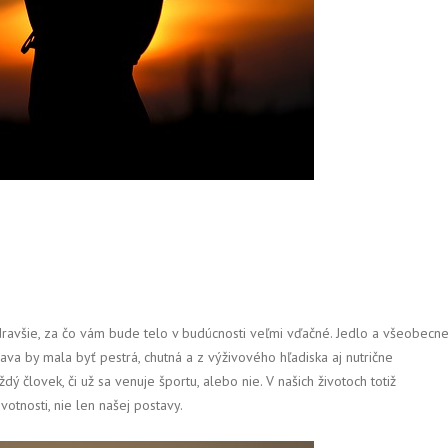
dravšie, za čo vám bude telo v budúcnosti veľmi vďačné. Jedlo a všeobecn
ava by mala byť pestrá, chutná a z výživového hľadiska aj nutrične
 človek, či už sa venuje športu, alebo nie. V našich životoch totiž
votnosti, nie len našej postavy.