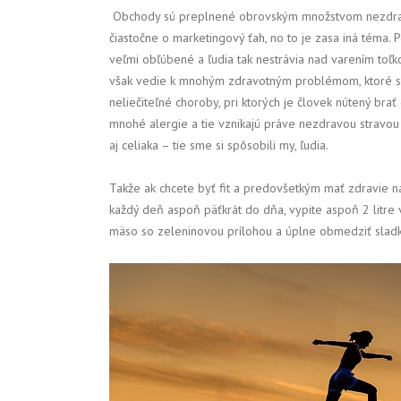
Obchody sú preplnené obrovským množstvom nezdravýc
čiastočne o marketingový ťah, no to je zasa iná téma. 
veľmi obľúbené a ľudia tak nestrávia nad varením toľk
však vedie k mnohým zdravotným problémom, ktoré sa n
neliečiteľné choroby, pri ktorých je človek nútený brať 
mnohé alergie a tie vznikajú práve nezdravou stravou !
aj celiaka – tie sme si spôsobili my, ľudia.
Takže ak chcete byť fit a predovšetkým mať zdravie na
každý deň aspoň päťkrát do dňa, vypite aspoň 2 litre 
mäso so zeleninovou prílohou a úplne obmedziť sladké