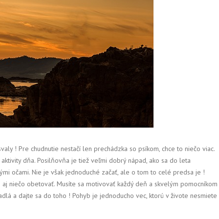
aly ! Pre chudnutie nestačí len prechádzka so psíkom, chce to niečo viac.
 aktivity dňa. Posilňovňa je tiež veľmi dobrý nápad, ako sa do leta
mi očami. Nie je však jednoduché začať, ale o tom to celé predsa je !
síte aj niečo obetovať. Musíte sa motivovať každý deň a skvelým pomocníkom
adlá a dajte sa do toho ! Pohyb je jednoducho vec, ktorú v živote nesmiete