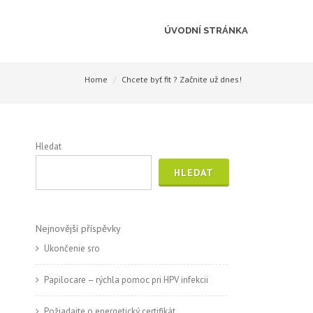
ÚVODNÍ STRÁNKA
Home
Chcete byť fit ? Začnite už dnes!
Hledat
HLEDAT
Nejnovější příspěvky
Ukončenie sro
Papilocare – rýchla pomoc pri HPV infekcii
Požiadajte o energetický certifikát