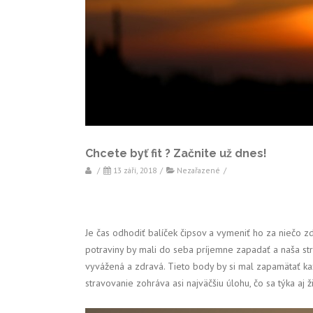
Chcete byť fit ? Začnite už dnes!
/
13 září, 2018
/
Nezařazené
/
Je čas odhodiť balíček čipsov a vymeniť ho za niečo z
potraviny by mali do seba príjemne zapadať a naša str
vyvážená a zdravá. Tieto body by si mal zapamätať každý
stravovanie zohráva asi najväčšiu úlohu, čo sa týka aj ži