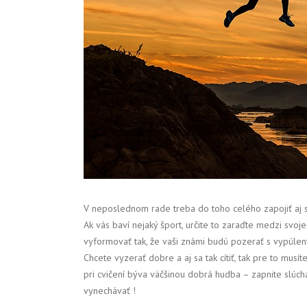
V neposlednom rade treba do toho celého zapojiť aj sv
Ak vás baví nejaký šport, určite to zaraďte medzi svoje
vyformovať tak, že vaši známi budú pozerať s vypúlený
Chcete vyzerať dobre a aj sa tak cítiť, tak pre to mu
pri cvičení býva väčšinou dobrá hudba – zapnite slúch
vynechávať !